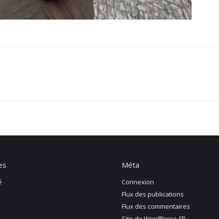
es
Méta
é
Connexion
Flux des publications
Flux des commentaires
Site de WordPress-FR